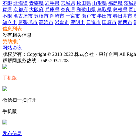
不限
北海道
青森県
岩手県
宮城県
秋田県
山形県
福島県
茨城
賀県
京都府
大阪府
兵庫県
奈良県
和歌山県
鳥取県
島根県
岡
不限
名古屋市
豊橋市
岡崎市
一宮市
瀬戸市
半田市
春日井市
知立市
尾張旭市
高浜市
岩倉市
豊明市
日進市
田原市
愛西市
信息列表
没有相关信息
赞助推广
网站协议
版权所有：Copyright © 2013-2022 株式会社・東洋企画 All Rights 
帮帮网服务热线：
049-293-1208
手机版
微信扫一扫打开
手机版
发布信息