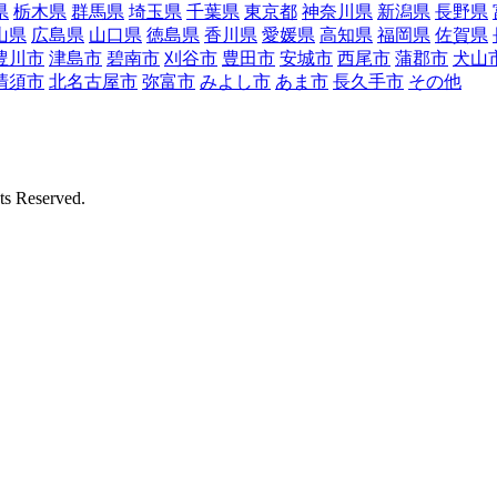
県
栃木県
群馬県
埼玉県
千葉県
東京都
神奈川県
新潟県
長野県
山県
広島県
山口県
徳島県
香川県
愛媛県
高知県
福岡県
佐賀県
豊川市
津島市
碧南市
刈谷市
豊田市
安城市
西尾市
蒲郡市
犬山
清須市
北名古屋市
弥富市
みよし市
あま市
長久手市
その他
Reserved.