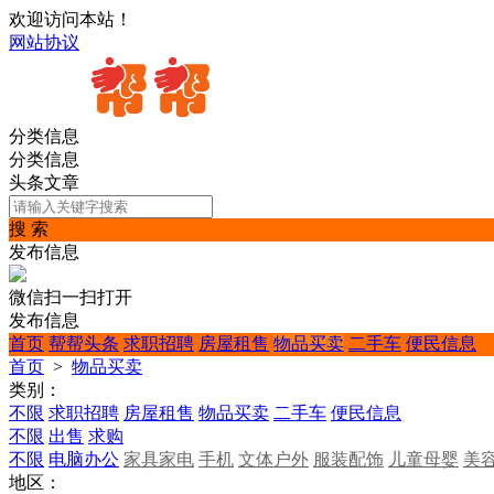
欢迎访问本站！
网站协议
分类信息
分类信息
头条文章
搜 索
发布信息
微信扫一扫打开
发布信息
首页
帮帮头条
求职招聘
房屋租售
物品买卖
二手车
便民信息
首页
>
物品买卖
类别：
不限
求职招聘
房屋租售
物品买卖
二手车
便民信息
不限
出售
求购
不限
电脑办公
家具家电
手机
文体户外
服装配饰
儿童母婴
美
地区：