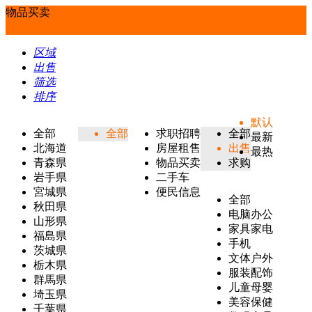
物品买卖
区域
出售
筛选
排序
默认
全部
全部
求职招聘
全部
最新
北海道
房屋租售
出售
最热
青森県
物品买卖
求购
岩手県
二手车
宮城県
便民信息
全部
秋田県
电脑办公
山形県
家具家电
福島県
手机
茨城県
文体户外
栃木県
服装配饰
群馬県
儿童母婴
埼玉県
美容保健
千葉県