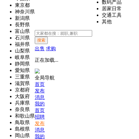
数码产品
東京都
居家日常
神奈川県
交通工具
新潟県
其他
長野県
富山県
石川県
搜索
福井県
出售
求购
山梨県
岐阜県
正在加载...
静岡県
愛知県
三重県
全局导航
滋賀県
首页
京都府
发布
大阪府
消息
兵庫県
我的
奈良県
首页
和歌山県
招聘
鳥取県
发布
島根県
消息
岡山県
我的