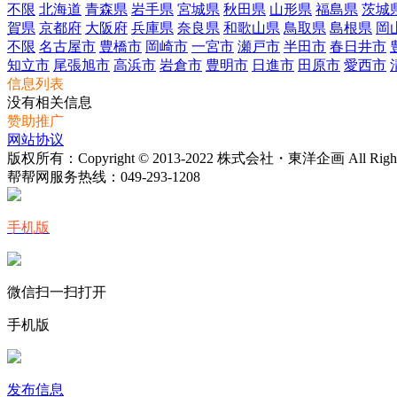
不限
北海道
青森県
岩手県
宮城県
秋田県
山形県
福島県
茨城
賀県
京都府
大阪府
兵庫県
奈良県
和歌山県
鳥取県
島根県
岡
不限
名古屋市
豊橋市
岡崎市
一宮市
瀬戸市
半田市
春日井市
知立市
尾張旭市
高浜市
岩倉市
豊明市
日進市
田原市
愛西市
信息列表
没有相关信息
赞助推广
网站协议
版权所有：Copyright © 2013-2022 株式会社・東洋企画 All Rights 
帮帮网服务热线：
049-293-1208
手机版
微信扫一扫打开
手机版
发布信息