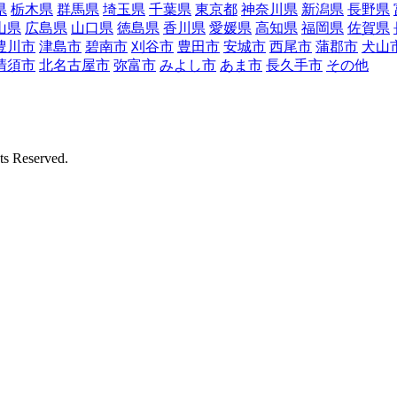
県
栃木県
群馬県
埼玉県
千葉県
東京都
神奈川県
新潟県
長野県
山県
広島県
山口県
徳島県
香川県
愛媛県
高知県
福岡県
佐賀県
豊川市
津島市
碧南市
刈谷市
豊田市
安城市
西尾市
蒲郡市
犬山
清須市
北名古屋市
弥富市
みよし市
あま市
長久手市
その他
Reserved.