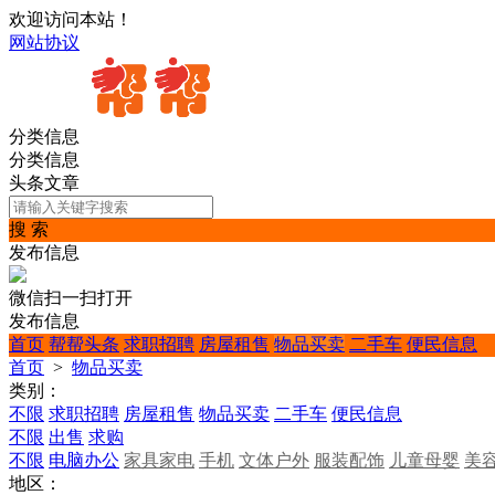
欢迎访问本站！
网站协议
分类信息
分类信息
头条文章
搜 索
发布信息
微信扫一扫打开
发布信息
首页
帮帮头条
求职招聘
房屋租售
物品买卖
二手车
便民信息
首页
>
物品买卖
类别：
不限
求职招聘
房屋租售
物品买卖
二手车
便民信息
不限
出售
求购
不限
电脑办公
家具家电
手机
文体户外
服装配饰
儿童母婴
美
地区：