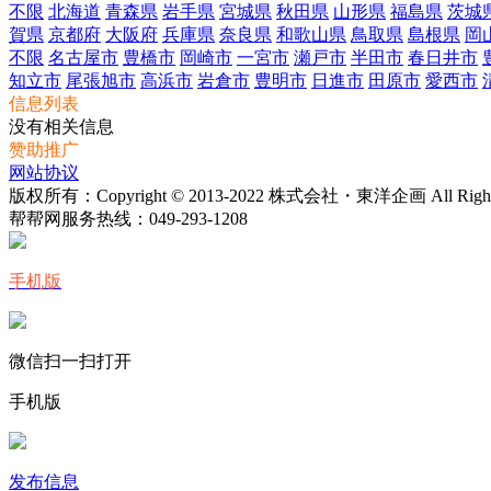
不限
北海道
青森県
岩手県
宮城県
秋田県
山形県
福島県
茨城
賀県
京都府
大阪府
兵庫県
奈良県
和歌山県
鳥取県
島根県
岡
不限
名古屋市
豊橋市
岡崎市
一宮市
瀬戸市
半田市
春日井市
知立市
尾張旭市
高浜市
岩倉市
豊明市
日進市
田原市
愛西市
信息列表
没有相关信息
赞助推广
网站协议
版权所有：Copyright © 2013-2022 株式会社・東洋企画 All Rights 
帮帮网服务热线：
049-293-1208
手机版
微信扫一扫打开
手机版
发布信息