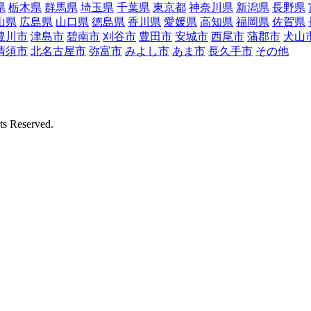
県
栃木県
群馬県
埼玉県
千葉県
東京都
神奈川県
新潟県
長野県
山県
広島県
山口県
徳島県
香川県
愛媛県
高知県
福岡県
佐賀県
豊川市
津島市
碧南市
刈谷市
豊田市
安城市
西尾市
蒲郡市
犬山
清須市
北名古屋市
弥富市
みよし市
あま市
長久手市
その他
Reserved.