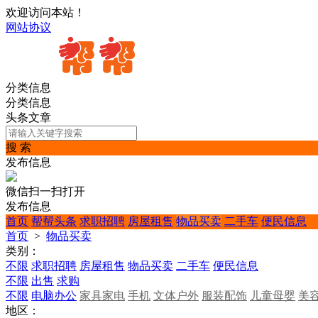
欢迎访问本站！
网站协议
分类信息
分类信息
头条文章
搜 索
发布信息
微信扫一扫打开
发布信息
首页
帮帮头条
求职招聘
房屋租售
物品买卖
二手车
便民信息
首页
>
物品买卖
类别：
不限
求职招聘
房屋租售
物品买卖
二手车
便民信息
不限
出售
求购
不限
电脑办公
家具家电
手机
文体户外
服装配饰
儿童母婴
美
地区：