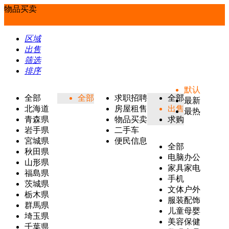
物品买卖
区域
出售
筛选
排序
默认
全部
全部
求职招聘
全部
最新
北海道
房屋租售
出售
最热
青森県
物品买卖
求购
岩手県
二手车
宮城県
便民信息
全部
秋田県
电脑办公
山形県
家具家电
福島県
手机
茨城県
文体户外
栃木県
服装配饰
群馬県
儿童母婴
埼玉県
美容保健
千葉県