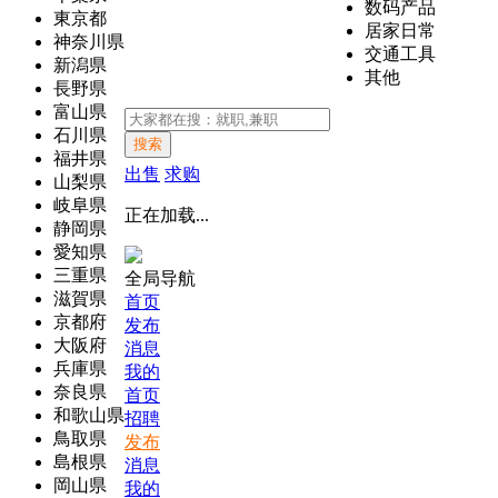
数码产品
東京都
居家日常
神奈川県
交通工具
新潟県
其他
長野県
富山県
石川県
搜索
福井県
出售
求购
山梨県
岐阜県
正在加载...
静岡県
愛知県
三重県
全局导航
滋賀県
首页
京都府
发布
大阪府
消息
兵庫県
我的
奈良県
首页
和歌山県
招聘
鳥取県
发布
島根県
消息
岡山県
我的