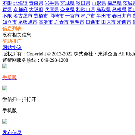
不限
北海道
青森県
岩手県
宮城県
秋田県
山形県
福島県
茨城
賀県
京都府
大阪府
兵庫県
奈良県
和歌山県
鳥取県
島根県
岡
不限
名古屋市
豊橋市
岡崎市
一宮市
瀬戸市
半田市
春日井市
知立市
尾張旭市
高浜市
岩倉市
豊明市
日進市
田原市
愛西市
信息列表
没有相关信息
赞助推广
网站协议
版权所有：Copyright © 2013-2022 株式会社・東洋企画 All Rights 
帮帮网服务热线：
049-293-1208
手机版
微信扫一扫打开
手机版
发布信息