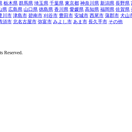
県
栃木県
群馬県
埼玉県
千葉県
東京都
神奈川県
新潟県
長野県
山県
広島県
山口県
徳島県
香川県
愛媛県
高知県
福岡県
佐賀県
豊川市
津島市
碧南市
刈谷市
豊田市
安城市
西尾市
蒲郡市
犬山
清須市
北名古屋市
弥富市
みよし市
あま市
長久手市
その他
Reserved.