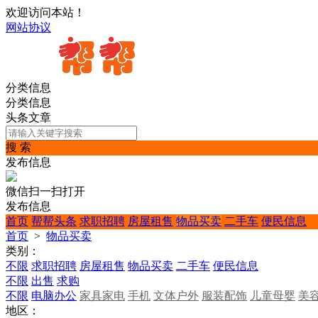
欢迎访问本站！
网站协议
分类信息
分类信息
头条文章
搜 索
发布信息
微信扫一扫打开
发布信息
首页
帮帮头条
求职招聘
房屋租售
物品买卖
二手车
便民信息
首页
>
物品买卖
类别：
不限
求职招聘
房屋租售
物品买卖
二手车
便民信息
不限
出售
求购
不限
电脑办公
家具家电
手机
文体户外
服装配饰
儿童母婴
美
地区：