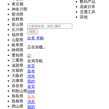
数码产品
東京都
居家日常
神奈川県
交通工具
新潟県
其他
長野県
富山県
石川県
搜索
福井県
出售
求购
山梨県
岐阜県
正在加载...
静岡県
愛知県
三重県
全局导航
滋賀県
首页
京都府
发布
大阪府
消息
兵庫県
我的
奈良県
首页
和歌山県
招聘
鳥取県
发布
島根県
消息
岡山県
我的