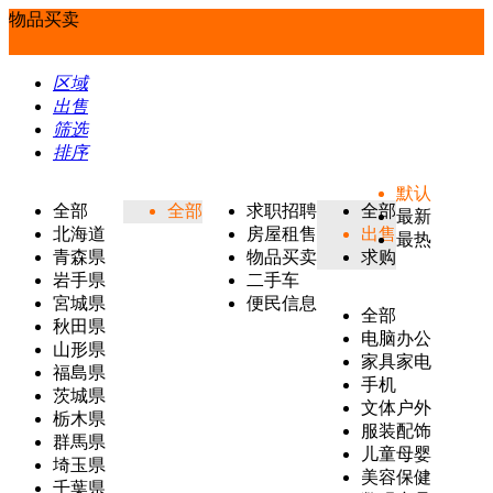
物品买卖
区域
出售
筛选
排序
默认
全部
全部
求职招聘
全部
最新
北海道
房屋租售
出售
最热
青森県
物品买卖
求购
岩手県
二手车
宮城県
便民信息
全部
秋田県
电脑办公
山形県
家具家电
福島県
手机
茨城県
文体户外
栃木県
服装配饰
群馬県
儿童母婴
埼玉県
美容保健
千葉県