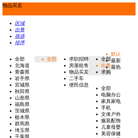
物品买卖
区域
出售
筛选
排序
默认
全部
全部
求职招聘
全部
最新
北海道
房屋租售
出售
最热
青森県
物品买卖
求购
岩手県
二手车
宮城県
便民信息
全部
秋田県
电脑办公
山形県
家具家电
福島県
手机
茨城県
文体户外
栃木県
服装配饰
群馬県
儿童母婴
埼玉県
美容保健
千葉県