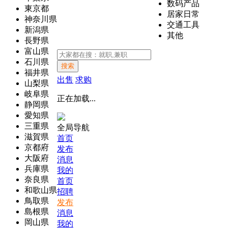
数码产品
東京都
居家日常
神奈川県
交通工具
新潟県
其他
長野県
富山県
石川県
搜索
福井県
出售
求购
山梨県
岐阜県
正在加载...
静岡県
愛知県
三重県
全局导航
滋賀県
首页
京都府
发布
大阪府
消息
兵庫県
我的
奈良県
首页
和歌山県
招聘
鳥取県
发布
島根県
消息
岡山県
我的