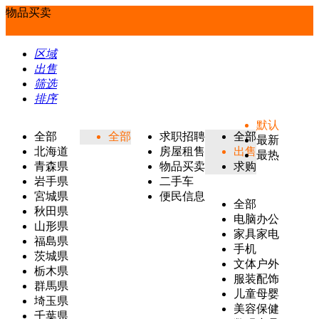
物品买卖
区域
出售
筛选
排序
默认
全部
全部
求职招聘
全部
最新
北海道
房屋租售
出售
最热
青森県
物品买卖
求购
岩手県
二手车
宮城県
便民信息
全部
秋田県
电脑办公
山形県
家具家电
福島県
手机
茨城県
文体户外
栃木県
服装配饰
群馬県
儿童母婴
埼玉県
美容保健
千葉県