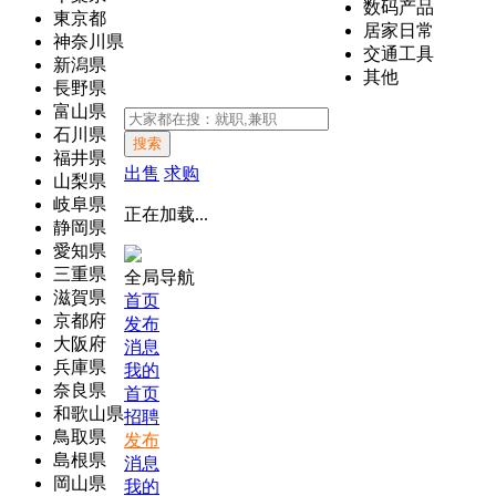
数码产品
東京都
居家日常
神奈川県
交通工具
新潟県
其他
長野県
富山県
石川県
搜索
福井県
出售
求购
山梨県
岐阜県
正在加载...
静岡県
愛知県
三重県
全局导航
滋賀県
首页
京都府
发布
大阪府
消息
兵庫県
我的
奈良県
首页
和歌山県
招聘
鳥取県
发布
島根県
消息
岡山県
我的