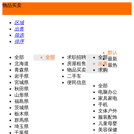
物品买卖
区域
出售
筛选
排序
默认
全部
全部
求职招聘
全部
最新
北海道
房屋租售
出售
最热
青森県
物品买卖
求购
岩手県
二手车
宮城県
便民信息
全部
秋田県
电脑办公
山形県
家具家电
福島県
手机
茨城県
文体户外
栃木県
服装配饰
群馬県
儿童母婴
埼玉県
美容保健
千葉県