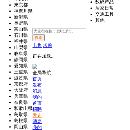
数码产品
東京都
居家日常
神奈川県
交通工具
新潟県
其他
長野県
富山県
石川県
搜索
福井県
出售
求购
山梨県
岐阜県
正在加载...
静岡県
愛知県
三重県
全局导航
滋賀県
首页
京都府
发布
大阪府
消息
兵庫県
我的
奈良県
首页
和歌山県
招聘
鳥取県
发布
島根県
消息
岡山県
我的