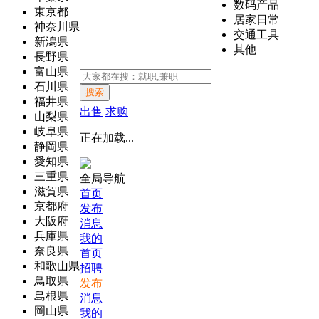
数码产品
東京都
居家日常
神奈川県
交通工具
新潟県
其他
長野県
富山県
石川県
搜索
福井県
出售
求购
山梨県
岐阜県
正在加载...
静岡県
愛知県
三重県
全局导航
滋賀県
首页
京都府
发布
大阪府
消息
兵庫県
我的
奈良県
首页
和歌山県
招聘
鳥取県
发布
島根県
消息
岡山県
我的