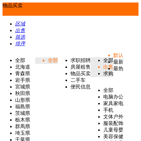
物品买卖
区域
出售
筛选
排序
默认
全部
全部
求职招聘
全部
最新
北海道
房屋租售
出售
最热
青森県
物品买卖
求购
岩手県
二手车
宮城県
便民信息
全部
秋田県
电脑办公
山形県
家具家电
福島県
手机
茨城県
文体户外
栃木県
服装配饰
群馬県
儿童母婴
埼玉県
美容保健
千葉県