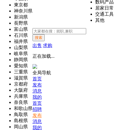
数码产品
東京都
居家日常
神奈川県
交通工具
新潟県
其他
長野県
富山県
石川県
搜索
福井県
出售
求购
山梨県
岐阜県
正在加载...
静岡県
愛知県
三重県
全局导航
滋賀県
首页
京都府
发布
大阪府
消息
兵庫県
我的
奈良県
首页
和歌山県
招聘
鳥取県
发布
島根県
消息
岡山県
我的