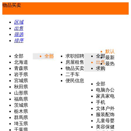
物品买卖
区域
出售
筛选
排序
默认
全部
全部
求职招聘
全部
最新
北海道
房屋租售
出售
最热
青森県
物品买卖
求购
岩手県
二手车
宮城県
便民信息
全部
秋田県
电脑办公
山形県
家具家电
福島県
手机
茨城県
文体户外
栃木県
服装配饰
群馬県
儿童母婴
埼玉県
美容保健
千葉県