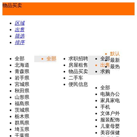
物品买卖
区域
出售
筛选
排序
默认
全部
全部
求职招聘
全部
最新
北海道
房屋租售
出售
最热
青森県
物品买卖
求购
岩手県
二手车
宮城県
便民信息
全部
秋田県
电脑办公
山形県
家具家电
福島県
手机
茨城県
文体户外
栃木県
服装配饰
群馬県
儿童母婴
埼玉県
美容保健
千葉県