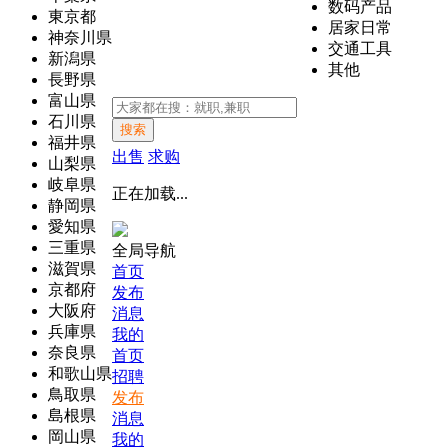
数码产品
東京都
居家日常
神奈川県
交通工具
新潟県
其他
長野県
富山県
石川県
搜索
福井県
出售
求购
山梨県
岐阜県
正在加载...
静岡県
愛知県
三重県
全局导航
滋賀県
首页
京都府
发布
大阪府
消息
兵庫県
我的
奈良県
首页
和歌山県
招聘
鳥取県
发布
島根県
消息
岡山県
我的