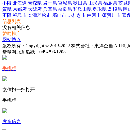
不限
北海道
青森県
岩手県
宮城県
秋田県
山形県
福島県
茨城
賀県
京都府
大阪府
兵庫県
奈良県
和歌山県
鳥取県
島根県
岡
不限
福島市
会津若松市
郡山市
いわき市
白河市
須賀川市
喜
信息列表
没有相关信息
赞助推广
网站协议
版权所有：Copyright © 2013-2022 株式会社・東洋企画 All Rights 
帮帮网服务热线：
049-293-1208
手机版
微信扫一扫打开
手机版
发布信息