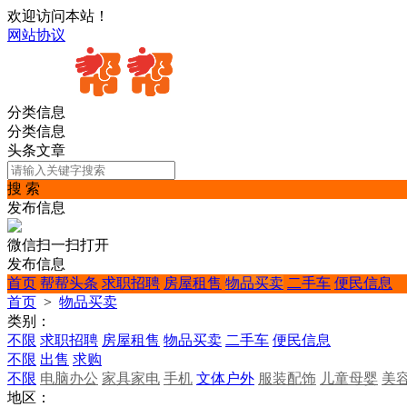
欢迎访问本站！
网站协议
分类信息
分类信息
头条文章
搜 索
发布信息
微信扫一扫打开
发布信息
首页
帮帮头条
求职招聘
房屋租售
物品买卖
二手车
便民信息
首页
>
物品买卖
类别：
不限
求职招聘
房屋租售
物品买卖
二手车
便民信息
不限
出售
求购
不限
电脑办公
家具家电
手机
文体户外
服装配饰
儿童母婴
美
地区：