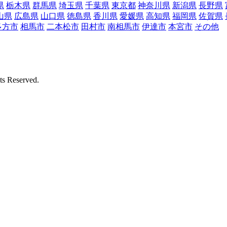
県
栃木県
群馬県
埼玉県
千葉県
東京都
神奈川県
新潟県
長野県
山県
広島県
山口県
徳島県
香川県
愛媛県
高知県
福岡県
佐賀県
多方市
相馬市
二本松市
田村市
南相馬市
伊達市
本宮市
その他
Reserved.