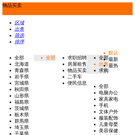
物品买卖
区域
出售
筛选
排序
默认
全部
全部
求职招聘
全部
最新
北海道
房屋租售
出售
最热
青森県
物品买卖
求购
岩手県
二手车
宮城県
便民信息
全部
秋田県
电脑办公
山形県
家具家电
福島県
手机
茨城県
文体户外
栃木県
服装配饰
群馬県
儿童母婴
埼玉県
美容保健
千葉県