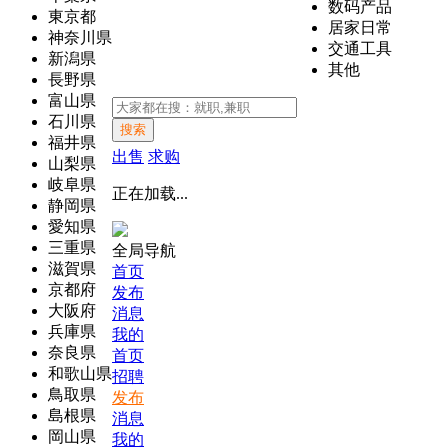
数码产品
東京都
居家日常
神奈川県
交通工具
新潟県
其他
長野県
富山県
石川県
搜索
福井県
出售
求购
山梨県
岐阜県
正在加载...
静岡県
愛知県
三重県
全局导航
滋賀県
首页
京都府
发布
大阪府
消息
兵庫県
我的
奈良県
首页
和歌山県
招聘
鳥取県
发布
島根県
消息
岡山県
我的