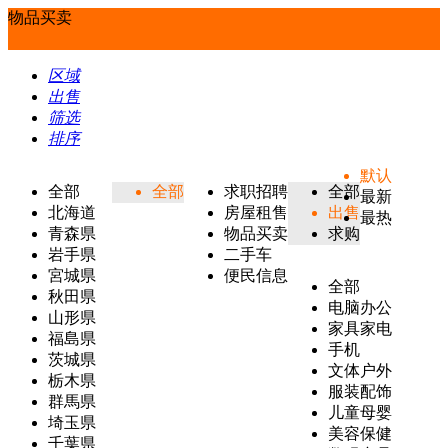
物品买卖
区域
出售
筛选
排序
默认
全部
全部
求职招聘
全部
最新
北海道
房屋租售
出售
最热
青森県
物品买卖
求购
岩手県
二手车
宮城県
便民信息
全部
秋田県
电脑办公
山形県
家具家电
福島県
手机
茨城県
文体户外
栃木県
服装配饰
群馬県
儿童母婴
埼玉県
美容保健
千葉県