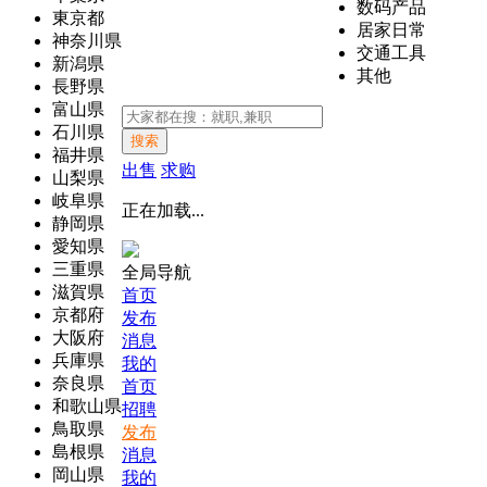
数码产品
東京都
居家日常
神奈川県
交通工具
新潟県
其他
長野県
富山県
石川県
搜索
福井県
出售
求购
山梨県
岐阜県
正在加载...
静岡県
愛知県
三重県
全局导航
滋賀県
首页
京都府
发布
大阪府
消息
兵庫県
我的
奈良県
首页
和歌山県
招聘
鳥取県
发布
島根県
消息
岡山県
我的