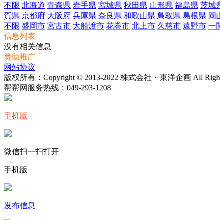
不限
北海道
青森県
岩手県
宮城県
秋田県
山形県
福島県
茨城
賀県
京都府
大阪府
兵庫県
奈良県
和歌山県
鳥取県
島根県
岡
不限
盛岡市
宮古市
大船渡市
花巻市
北上市
久慈市
遠野市
一
信息列表
没有相关信息
赞助推广
网站协议
版权所有：Copyright © 2013-2022 株式会社・東洋企画 All Rights 
帮帮网服务热线：
049-293-1208
手机版
微信扫一扫打开
手机版
发布信息