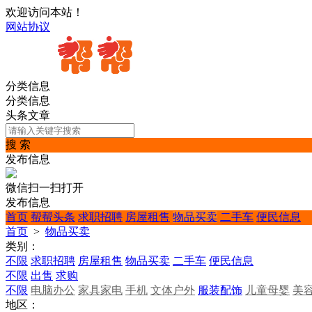
欢迎访问本站！
网站协议
分类信息
分类信息
头条文章
搜 索
发布信息
微信扫一扫打开
发布信息
首页
帮帮头条
求职招聘
房屋租售
物品买卖
二手车
便民信息
首页
>
物品买卖
类别：
不限
求职招聘
房屋租售
物品买卖
二手车
便民信息
不限
出售
求购
不限
电脑办公
家具家电
手机
文体户外
服装配饰
儿童母婴
美
地区：