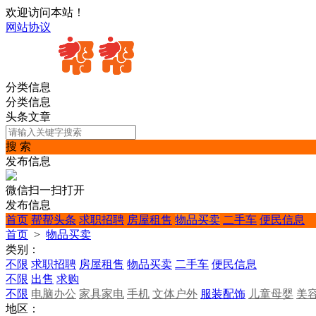
欢迎访问本站！
网站协议
分类信息
分类信息
头条文章
搜 索
发布信息
微信扫一扫打开
发布信息
首页
帮帮头条
求职招聘
房屋租售
物品买卖
二手车
便民信息
首页
>
物品买卖
类别：
不限
求职招聘
房屋租售
物品买卖
二手车
便民信息
不限
出售
求购
不限
电脑办公
家具家电
手机
文体户外
服装配饰
儿童母婴
美
地区：