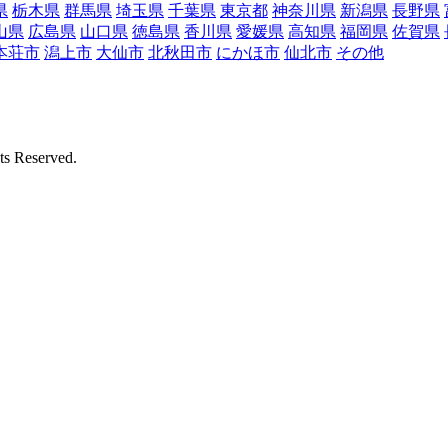
県
栃木県
群馬県
埼玉県
千葉県
東京都
神奈川県
新潟県
長野県
山県
広島県
山口県
徳島県
香川県
愛媛県
高知県
福岡県
佐賀県
本荘市
潟上市
大仙市
北秋田市
にかほ市
仙北市
その他
Reserved.