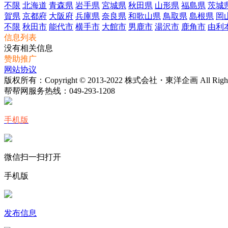
不限
北海道
青森県
岩手県
宮城県
秋田県
山形県
福島県
茨城
賀県
京都府
大阪府
兵庫県
奈良県
和歌山県
鳥取県
島根県
岡
不限
秋田市
能代市
横手市
大館市
男鹿市
湯沢市
鹿角市
由利
信息列表
没有相关信息
赞助推广
网站协议
版权所有：Copyright © 2013-2022 株式会社・東洋企画 All Rights 
帮帮网服务热线：
049-293-1208
手机版
微信扫一扫打开
手机版
发布信息