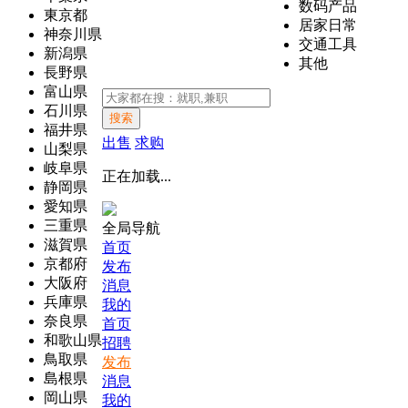
数码产品
東京都
居家日常
神奈川県
交通工具
新潟県
其他
長野県
富山県
石川県
搜索
福井県
出售
求购
山梨県
岐阜県
正在加载...
静岡県
愛知県
三重県
全局导航
滋賀県
首页
京都府
发布
大阪府
消息
兵庫県
我的
奈良県
首页
和歌山県
招聘
鳥取県
发布
島根県
消息
岡山県
我的