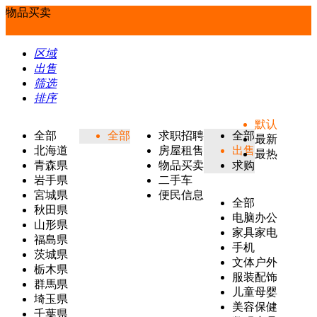
物品买卖
区域
出售
筛选
排序
默认
全部
全部
求职招聘
全部
最新
北海道
房屋租售
出售
最热
青森県
物品买卖
求购
岩手県
二手车
宮城県
便民信息
全部
秋田県
电脑办公
山形県
家具家电
福島県
手机
茨城県
文体户外
栃木県
服装配饰
群馬県
儿童母婴
埼玉県
美容保健
千葉県