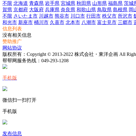
不限
北海道
青森県
岩手県
宮城県
秋田県
山形県
福島県
茨城
賀県
京都府
大阪府
兵庫県
奈良県
和歌山県
鳥取県
島根県
岡
不限
さいたま市
川越市
熊谷市
川口市
行田市
秩父市
所沢市
和光市
新座市
桶川市
久喜市
北本市
八潮市
富士見市
三郷市
信息列表
没有相关信息
赞助推广
网站协议
版权所有：Copyright © 2013-2022 株式会社・東洋企画 All Rights 
帮帮网服务热线：
049-293-1208
手机版
微信扫一扫打开
手机版
发布信息