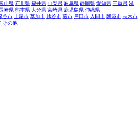
富山県
石川県
福井県
山梨県
岐阜県
静岡県
愛知県
三重県
滋
長崎県
熊本県
大分県
宮崎県
鹿児島県
沖縄県
深谷市
上尾市
草加市
越谷市
蕨市
戸田市
入間市
朝霞市
志木市
市
その他