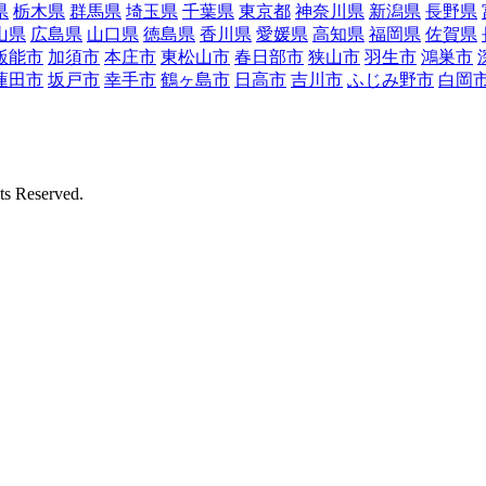
県
栃木県
群馬県
埼玉県
千葉県
東京都
神奈川県
新潟県
長野県
山県
広島県
山口県
徳島県
香川県
愛媛県
高知県
福岡県
佐賀県
飯能市
加須市
本庄市
東松山市
春日部市
狭山市
羽生市
鴻巣市
蓮田市
坂戸市
幸手市
鶴ヶ島市
日高市
吉川市
ふじみ野市
白岡
Reserved.