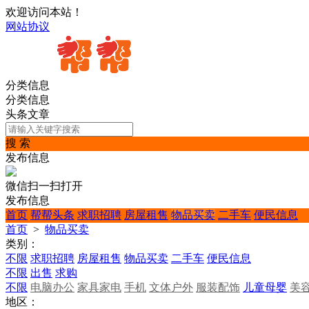
欢迎访问本站！
网站协议
分类信息
分类信息
头条文章
搜 索
发布信息
微信扫一扫打开
发布信息
首页
帮帮头条
求职招聘
房屋租售
物品买卖
二手车
便民信息
首页
>
物品买卖
类别：
不限
求职招聘
房屋租售
物品买卖
二手车
便民信息
不限
出售
求购
不限
电脑办公
家具家电
手机
文体户外
服装配饰
儿童母婴
美
地区：