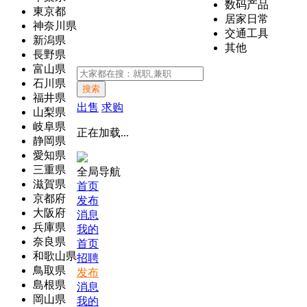
数码产品
東京都
居家日常
神奈川県
交通工具
新潟県
其他
長野県
富山県
石川県
搜索
福井県
出售
求购
山梨県
岐阜県
正在加载...
静岡県
愛知県
三重県
全局导航
滋賀県
首页
京都府
发布
大阪府
消息
兵庫県
我的
奈良県
首页
和歌山県
招聘
鳥取県
发布
島根県
消息
岡山県
我的