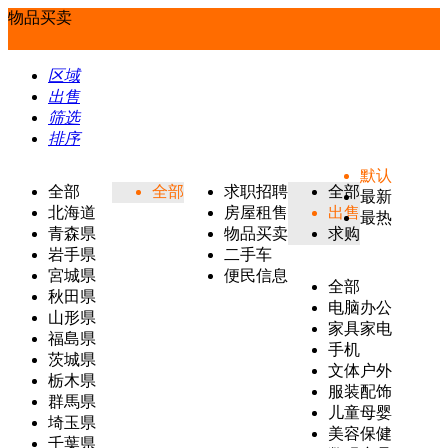
物品买卖
区域
出售
筛选
排序
默认
全部
全部
求职招聘
全部
最新
北海道
房屋租售
出售
最热
青森県
物品买卖
求购
岩手県
二手车
宮城県
便民信息
全部
秋田県
电脑办公
山形県
家具家电
福島県
手机
茨城県
文体户外
栃木県
服装配饰
群馬県
儿童母婴
埼玉県
美容保健
千葉県