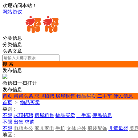
欢迎访问本站！
网站协议
分类信息
分类信息
头条文章
搜 索
发布信息
微信扫一扫打开
发布信息
首页
帮帮头条
求职招聘
房屋租售
物品买卖
二手车
便民信息
首页
>
物品买卖
类别：
不限
求职招聘
房屋租售
物品买卖
二手车
便民信息
不限
出售
求购
不限
电脑办公
家具家电
手机
文体户外
服装配饰
儿童母婴
美
地区：