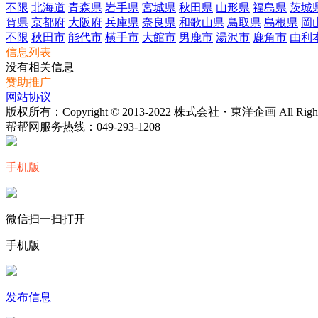
不限
北海道
青森県
岩手県
宮城県
秋田県
山形県
福島県
茨城
賀県
京都府
大阪府
兵庫県
奈良県
和歌山県
鳥取県
島根県
岡
不限
秋田市
能代市
横手市
大館市
男鹿市
湯沢市
鹿角市
由利
信息列表
没有相关信息
赞助推广
网站协议
版权所有：Copyright © 2013-2022 株式会社・東洋企画 All Rights 
帮帮网服务热线：
049-293-1208
手机版
微信扫一扫打开
手机版
发布信息