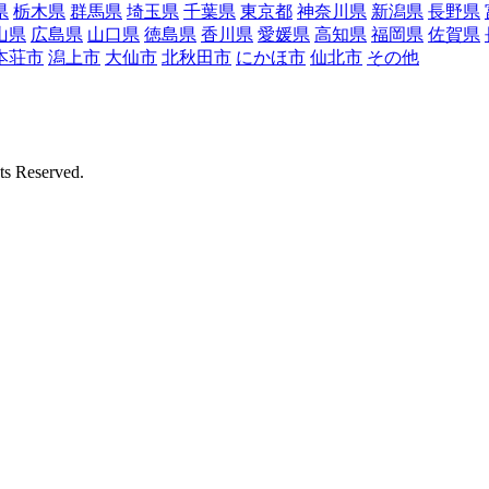
県
栃木県
群馬県
埼玉県
千葉県
東京都
神奈川県
新潟県
長野県
山県
広島県
山口県
徳島県
香川県
愛媛県
高知県
福岡県
佐賀県
本荘市
潟上市
大仙市
北秋田市
にかほ市
仙北市
その他
Reserved.