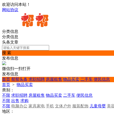
欢迎访问本站！
网站协议
分类信息
分类信息
头条文章
搜 索
发布信息
微信扫一扫打开
发布信息
首页
帮帮头条
求职招聘
房屋租售
物品买卖
二手车
便民信息
首页
>
物品买卖
类别：
不限
求职招聘
房屋租售
物品买卖
二手车
便民信息
不限
出售
求购
不限
电脑办公
家具家电
手机
文体户外
服装配饰
儿童母婴
美
地区：