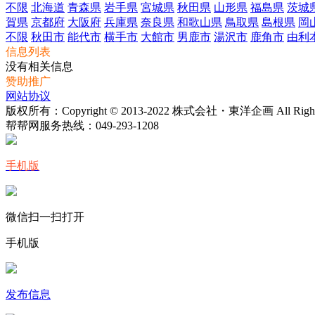
不限
北海道
青森県
岩手県
宮城県
秋田県
山形県
福島県
茨城
賀県
京都府
大阪府
兵庫県
奈良県
和歌山県
鳥取県
島根県
岡
不限
秋田市
能代市
横手市
大館市
男鹿市
湯沢市
鹿角市
由利
信息列表
没有相关信息
赞助推广
网站协议
版权所有：Copyright © 2013-2022 株式会社・東洋企画 All Rights 
帮帮网服务热线：
049-293-1208
手机版
微信扫一扫打开
手机版
发布信息