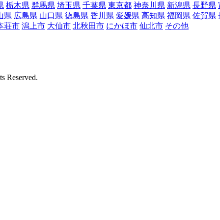
県
栃木県
群馬県
埼玉県
千葉県
東京都
神奈川県
新潟県
長野県
山県
広島県
山口県
徳島県
香川県
愛媛県
高知県
福岡県
佐賀県
本荘市
潟上市
大仙市
北秋田市
にかほ市
仙北市
その他
Reserved.