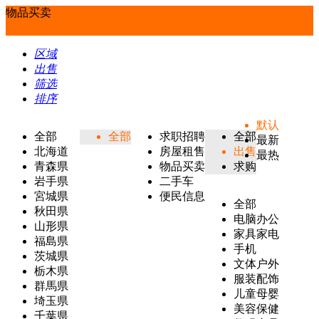
物品买卖
区域
出售
筛选
排序
默认
全部
全部
求职招聘
全部
最新
北海道
房屋租售
出售
最热
青森県
物品买卖
求购
岩手県
二手车
宮城県
便民信息
全部
秋田県
电脑办公
山形県
家具家电
福島県
手机
茨城県
文体户外
栃木県
服装配饰
群馬県
儿童母婴
埼玉県
美容保健
千葉県