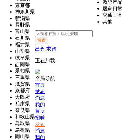
数码产品
東京都
居家日常
神奈川県
交通工具
新潟県
其他
長野県
富山県
石川県
搜索
福井県
出售
求购
山梨県
岐阜県
正在加载...
静岡県
愛知県
三重県
全局导航
滋賀県
首页
京都府
发布
大阪府
消息
兵庫県
我的
奈良県
首页
和歌山県
招聘
鳥取県
发布
島根県
消息
岡山県
我的