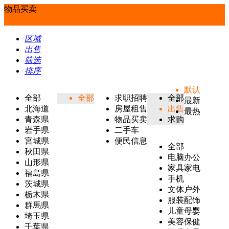
物品买卖
区域
出售
筛选
排序
默认
全部
全部
求职招聘
全部
最新
北海道
房屋租售
出售
最热
青森県
物品买卖
求购
岩手県
二手车
宮城県
便民信息
全部
秋田県
电脑办公
山形県
家具家电
福島県
手机
茨城県
文体户外
栃木県
服装配饰
群馬県
儿童母婴
埼玉県
美容保健
千葉県