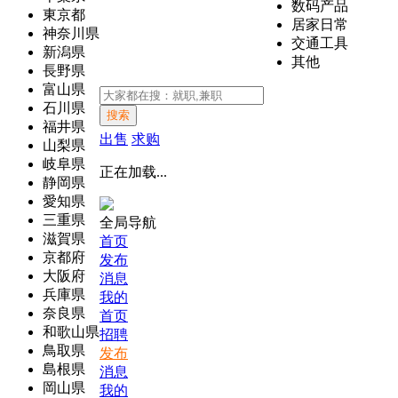
数码产品
東京都
居家日常
神奈川県
交通工具
新潟県
其他
長野県
富山県
石川県
搜索
福井県
出售
求购
山梨県
岐阜県
正在加载...
静岡県
愛知県
三重県
全局导航
滋賀県
首页
京都府
发布
大阪府
消息
兵庫県
我的
奈良県
首页
和歌山県
招聘
鳥取県
发布
島根県
消息
岡山県
我的