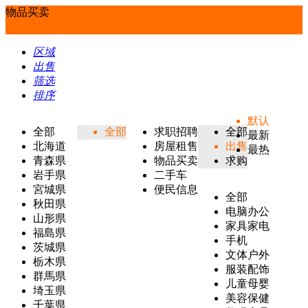
物品买卖
区域
出售
筛选
排序
默认
全部
全部
求职招聘
全部
最新
北海道
房屋租售
出售
最热
青森県
物品买卖
求购
岩手県
二手车
宮城県
便民信息
全部
秋田県
电脑办公
山形県
家具家电
福島県
手机
茨城県
文体户外
栃木県
服装配饰
群馬県
儿童母婴
埼玉県
美容保健
千葉県