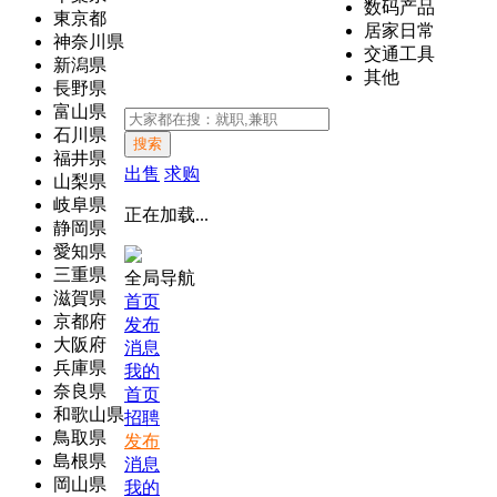
数码产品
東京都
居家日常
神奈川県
交通工具
新潟県
其他
長野県
富山県
石川県
搜索
福井県
出售
求购
山梨県
岐阜県
正在加载...
静岡県
愛知県
三重県
全局导航
滋賀県
首页
京都府
发布
大阪府
消息
兵庫県
我的
奈良県
首页
和歌山県
招聘
鳥取県
发布
島根県
消息
岡山県
我的