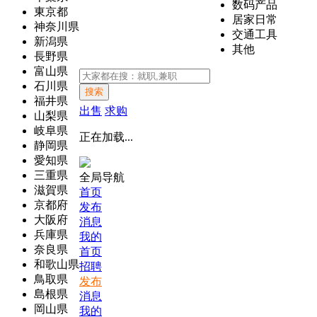
数码产品
東京都
居家日常
神奈川県
交通工具
新潟県
其他
長野県
富山県
石川県
搜索
福井県
出售
求购
山梨県
岐阜県
正在加载...
静岡県
愛知県
三重県
全局导航
滋賀県
首页
京都府
发布
大阪府
消息
兵庫県
我的
奈良県
首页
和歌山県
招聘
鳥取県
发布
島根県
消息
岡山県
我的