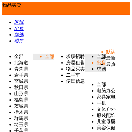
物品买卖
区域
出售
筛选
排序
默认
全部
全部
求职招聘
全部
最新
北海道
房屋租售
出售
最热
青森県
物品买卖
求购
岩手県
二手车
宮城県
便民信息
全部
秋田県
电脑办公
山形県
家具家电
福島県
手机
茨城県
文体户外
栃木県
服装配饰
群馬県
儿童母婴
埼玉県
美容保健
千葉県