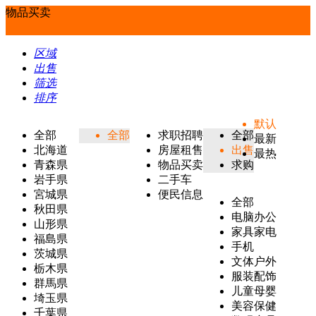
物品买卖
区域
出售
筛选
排序
默认
全部
全部
求职招聘
全部
最新
北海道
房屋租售
出售
最热
青森県
物品买卖
求购
岩手県
二手车
宮城県
便民信息
全部
秋田県
电脑办公
山形県
家具家电
福島県
手机
茨城県
文体户外
栃木県
服装配饰
群馬県
儿童母婴
埼玉県
美容保健
千葉県