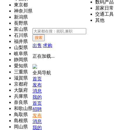
数码产品
東京都
居家日常
神奈川県
交通工具
新潟県
其他
長野県
富山県
石川県
搜索
福井県
出售
求购
山梨県
岐阜県
正在加载...
静岡県
愛知県
三重県
全局导航
滋賀県
首页
京都府
发布
大阪府
消息
兵庫県
我的
奈良県
首页
和歌山県
招聘
鳥取県
发布
島根県
消息
岡山県
我的