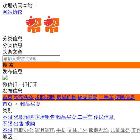
欢迎访问本站！
网站协议
分类信息
分类信息
头条文章
搜 索
发布信息
微信扫一扫打开
发布信息
首页
帮帮头条
求职招聘
房屋租售
物品买卖
二手车
便民信息
首页
>
物品买卖
类别：
不限
求职招聘
房屋租售
物品买卖
二手车
便民信息
不限
出售
求购
不限
电脑办公
家具家电
手机
文体户外
服装配饰
儿童母婴
美
地区：