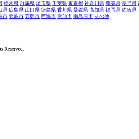
県
栃木県
群馬県
埼玉県
千葉県
東京都
神奈川県
新潟県
長野県
山県
広島県
山口県
徳島県
香川県
愛媛県
高知県
福岡県
佐賀県
馬市
壱岐市
五島市
西海市
雲仙市
南島原市
その他
Reserved.