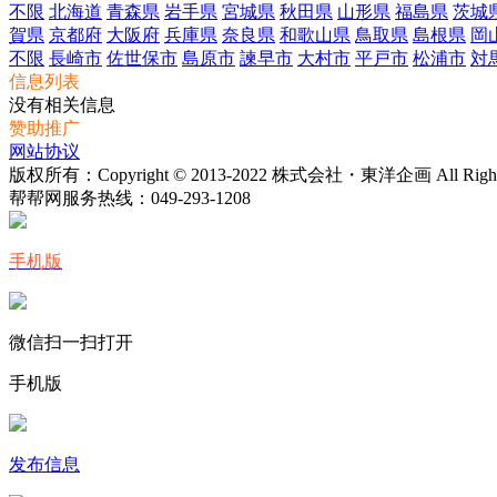
不限
北海道
青森県
岩手県
宮城県
秋田県
山形県
福島県
茨城
賀県
京都府
大阪府
兵庫県
奈良県
和歌山県
鳥取県
島根県
岡
不限
長崎市
佐世保市
島原市
諫早市
大村市
平戸市
松浦市
対
信息列表
没有相关信息
赞助推广
网站协议
版权所有：Copyright © 2013-2022 株式会社・東洋企画 All Rights 
帮帮网服务热线：
049-293-1208
手机版
微信扫一扫打开
手机版
发布信息