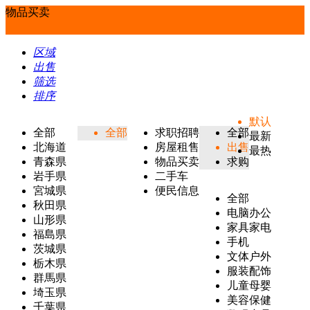
物品买卖
区域
出售
筛选
排序
默认
全部
全部
求职招聘
全部
最新
北海道
房屋租售
出售
最热
青森県
物品买卖
求购
岩手県
二手车
宮城県
便民信息
全部
秋田県
电脑办公
山形県
家具家电
福島県
手机
茨城県
文体户外
栃木県
服装配饰
群馬県
儿童母婴
埼玉県
美容保健
千葉県