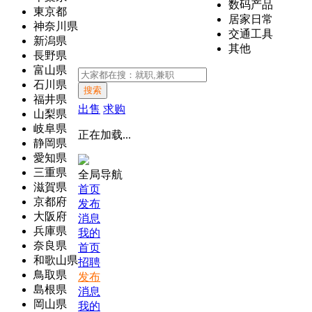
数码产品
東京都
居家日常
神奈川県
交通工具
新潟県
其他
長野県
富山県
石川県
搜索
福井県
出售
求购
山梨県
岐阜県
正在加载...
静岡県
愛知県
三重県
全局导航
滋賀県
首页
京都府
发布
大阪府
消息
兵庫県
我的
奈良県
首页
和歌山県
招聘
鳥取県
发布
島根県
消息
岡山県
我的