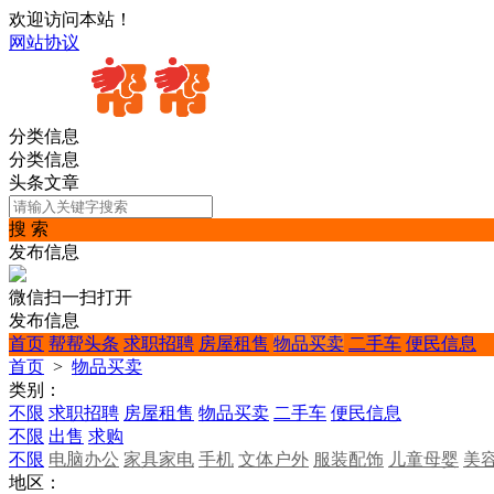
欢迎访问本站！
网站协议
分类信息
分类信息
头条文章
搜 索
发布信息
微信扫一扫打开
发布信息
首页
帮帮头条
求职招聘
房屋租售
物品买卖
二手车
便民信息
首页
>
物品买卖
类别：
不限
求职招聘
房屋租售
物品买卖
二手车
便民信息
不限
出售
求购
不限
电脑办公
家具家电
手机
文体户外
服装配饰
儿童母婴
美
地区：