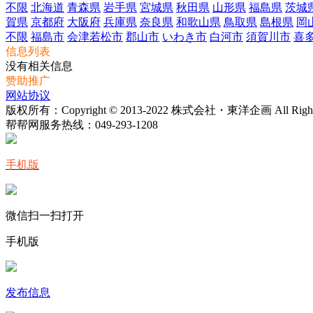
不限
北海道
青森県
岩手県
宮城県
秋田県
山形県
福島県
茨城
賀県
京都府
大阪府
兵庫県
奈良県
和歌山県
鳥取県
島根県
岡
不限
福島市
会津若松市
郡山市
いわき市
白河市
須賀川市
喜
信息列表
没有相关信息
赞助推广
网站协议
版权所有：Copyright © 2013-2022 株式会社・東洋企画 All Rights 
帮帮网服务热线：
049-293-1208
手机版
微信扫一扫打开
手机版
发布信息