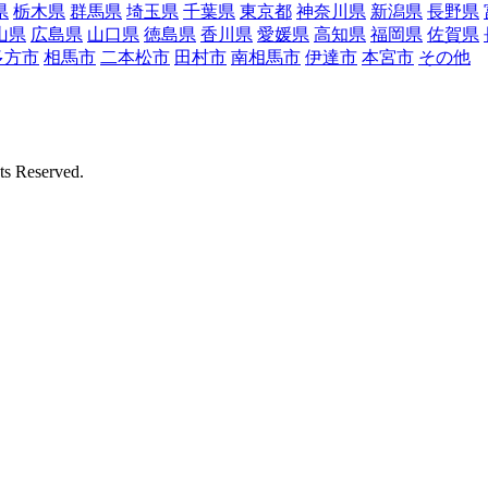
県
栃木県
群馬県
埼玉県
千葉県
東京都
神奈川県
新潟県
長野県
山県
広島県
山口県
徳島県
香川県
愛媛県
高知県
福岡県
佐賀県
多方市
相馬市
二本松市
田村市
南相馬市
伊達市
本宮市
その他
Reserved.