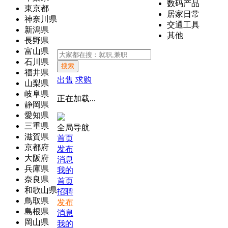
数码产品
東京都
居家日常
神奈川県
交通工具
新潟県
其他
長野県
富山県
石川県
搜索
福井県
出售
求购
山梨県
岐阜県
正在加载...
静岡県
愛知県
三重県
全局导航
滋賀県
首页
京都府
发布
大阪府
消息
兵庫県
我的
奈良県
首页
和歌山県
招聘
鳥取県
发布
島根県
消息
岡山県
我的