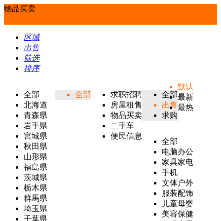
物品买卖
区域
出售
筛选
排序
默认
全部
全部
求职招聘
全部
最新
北海道
房屋租售
出售
最热
青森県
物品买卖
求购
岩手県
二手车
宮城県
便民信息
全部
秋田県
电脑办公
山形県
家具家电
福島県
手机
茨城県
文体户外
栃木県
服装配饰
群馬県
儿童母婴
埼玉県
美容保健
千葉県