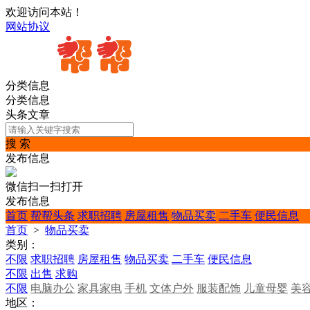
欢迎访问本站！
网站协议
分类信息
分类信息
头条文章
搜 索
发布信息
微信扫一扫打开
发布信息
首页
帮帮头条
求职招聘
房屋租售
物品买卖
二手车
便民信息
首页
>
物品买卖
类别：
不限
求职招聘
房屋租售
物品买卖
二手车
便民信息
不限
出售
求购
不限
电脑办公
家具家电
手机
文体户外
服装配饰
儿童母婴
美
地区：