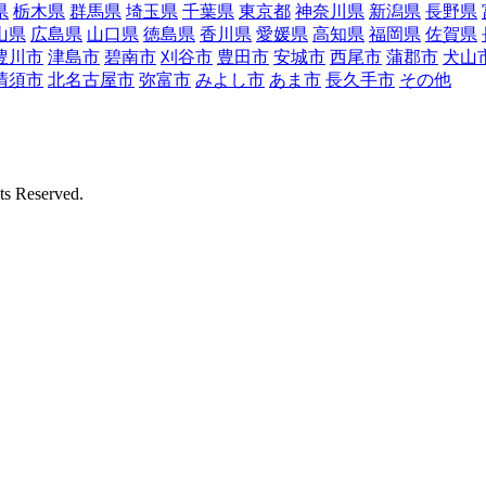
県
栃木県
群馬県
埼玉県
千葉県
東京都
神奈川県
新潟県
長野県
山県
広島県
山口県
徳島県
香川県
愛媛県
高知県
福岡県
佐賀県
豊川市
津島市
碧南市
刈谷市
豊田市
安城市
西尾市
蒲郡市
犬山
清須市
北名古屋市
弥富市
みよし市
あま市
長久手市
その他
Reserved.