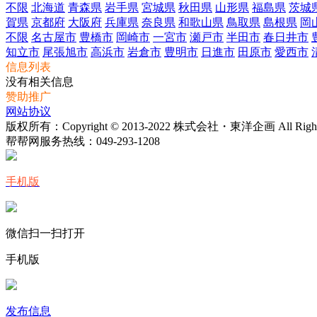
不限
北海道
青森県
岩手県
宮城県
秋田県
山形県
福島県
茨城
賀県
京都府
大阪府
兵庫県
奈良県
和歌山県
鳥取県
島根県
岡
不限
名古屋市
豊橋市
岡崎市
一宮市
瀬戸市
半田市
春日井市
知立市
尾張旭市
高浜市
岩倉市
豊明市
日進市
田原市
愛西市
信息列表
没有相关信息
赞助推广
网站协议
版权所有：Copyright © 2013-2022 株式会社・東洋企画 All Rights 
帮帮网服务热线：
049-293-1208
手机版
微信扫一扫打开
手机版
发布信息