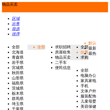
物品买卖
区域
出售
筛选
排序
默认
全部
全部
求职招聘
全部
最新
北海道
房屋租售
出售
最热
青森県
物品买卖
求购
岩手県
二手车
宮城県
便民信息
全部
秋田県
电脑办公
山形県
家具家电
福島県
手机
茨城県
文体户外
栃木県
服装配饰
群馬県
儿童母婴
埼玉県
美容保健
千葉県