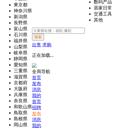
数码产品
東京都
居家日常
神奈川県
交通工具
新潟県
其他
長野県
富山県
石川県
搜索
福井県
出售
求购
山梨県
岐阜県
正在加载...
静岡県
愛知県
三重県
全局导航
滋賀県
首页
京都府
发布
大阪府
消息
兵庫県
我的
奈良県
首页
和歌山県
招聘
鳥取県
发布
島根県
消息
岡山県
我的