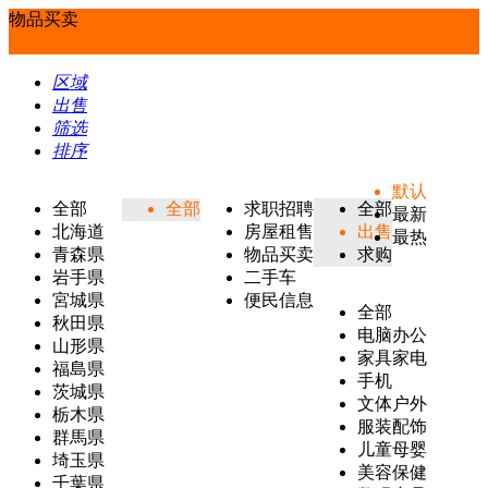
物品买卖
区域
出售
筛选
排序
默认
全部
全部
求职招聘
全部
最新
北海道
房屋租售
出售
最热
青森県
物品买卖
求购
岩手県
二手车
宮城県
便民信息
全部
秋田県
电脑办公
山形県
家具家电
福島県
手机
茨城県
文体户外
栃木県
服装配饰
群馬県
儿童母婴
埼玉県
美容保健
千葉県