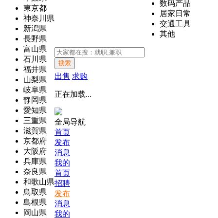
数码产品
東京都
居家日常
神奈川県
交通工具
新潟県
其他
長野県
富山県
石川県
搜索
福井県
出售
求购
山梨県
岐阜県
正在加载...
静岡県
愛知県
三重県
全局导航
滋賀県
首页
京都府
发布
大阪府
消息
兵庫県
我的
奈良県
首页
和歌山県
招聘
鳥取県
发布
島根県
消息
岡山県
我的