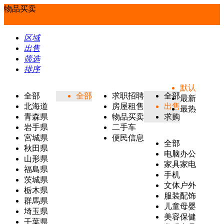
物品买卖
区域
出售
筛选
排序
默认
全部
全部
求职招聘
全部
最新
北海道
房屋租售
出售
最热
青森県
物品买卖
求购
岩手県
二手车
宮城県
便民信息
全部
秋田県
电脑办公
山形県
家具家电
福島県
手机
茨城県
文体户外
栃木県
服装配饰
群馬県
儿童母婴
埼玉県
美容保健
千葉県