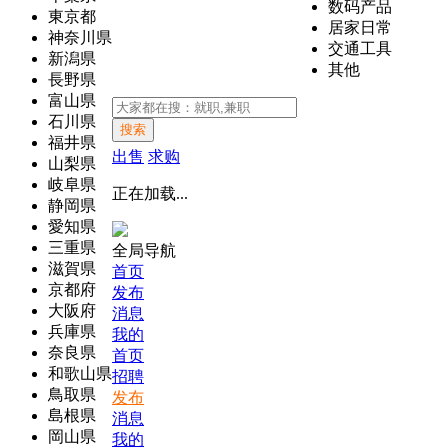
数码产品
東京都
居家日常
神奈川県
交通工具
新潟県
其他
長野県
富山県
石川県
搜索
福井県
出售
求购
山梨県
岐阜県
正在加载...
静岡県
愛知県
三重県
全局导航
滋賀県
首页
京都府
发布
大阪府
消息
兵庫県
我的
奈良県
首页
和歌山県
招聘
鳥取県
发布
島根県
消息
岡山県
我的