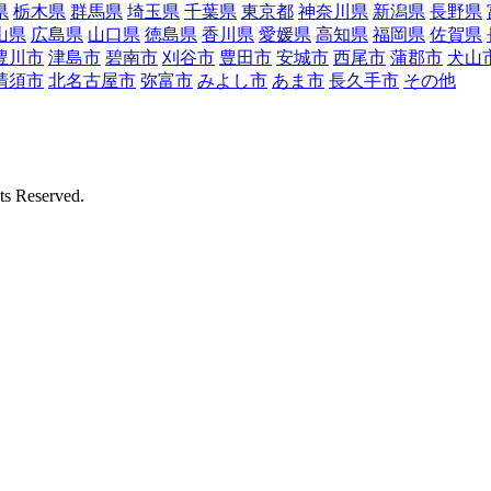
県
栃木県
群馬県
埼玉県
千葉県
東京都
神奈川県
新潟県
長野県
山県
広島県
山口県
徳島県
香川県
愛媛県
高知県
福岡県
佐賀県
豊川市
津島市
碧南市
刈谷市
豊田市
安城市
西尾市
蒲郡市
犬山
清須市
北名古屋市
弥富市
みよし市
あま市
長久手市
その他
Reserved.