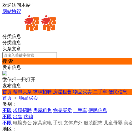
欢迎访问本站！
网站协议
分类信息
分类信息
头条文章
搜 索
发布信息
微信扫一扫打开
发布信息
首页
帮帮头条
求职招聘
房屋租售
物品买卖
二手车
便民信息
首页
>
物品买卖
类别：
不限
求职招聘
房屋租售
物品买卖
二手车
便民信息
不限
出售
求购
不限
电脑办公
家具家电
手机
文体户外
服装配饰
儿童母婴
美
地区：