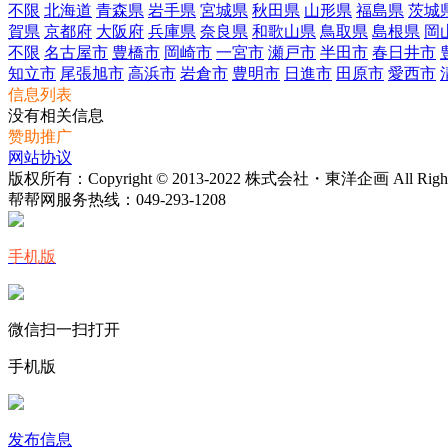
不限
北海道
青森県
岩手県
宮城県
秋田県
山形県
福島県
茨城
賀県
京都府
大阪府
兵庫県
奈良県
和歌山県
鳥取県
島根県
岡
不限
名古屋市
豊橋市
岡崎市
一宮市
瀬戸市
半田市
春日井市
知立市
尾張旭市
高浜市
岩倉市
豊明市
日進市
田原市
愛西市
信息列表
没有相关信息
赞助推广
网站协议
版权所有：Copyright © 2013-2022 株式会社・東洋企画 All Rights 
帮帮网服务热线：
049-293-1208
手机版
微信扫一扫打开
手机版
发布信息