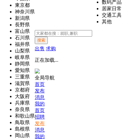
数码产品
東京都
居家日常
神奈川県
交通工具
新潟県
其他
長野県
富山県
石川県
搜索
福井県
出售
求购
山梨県
岐阜県
正在加载...
静岡県
愛知県
三重県
全局导航
滋賀県
首页
京都府
发布
大阪府
消息
兵庫県
我的
奈良県
首页
和歌山県
招聘
鳥取県
发布
島根県
消息
岡山県
我的