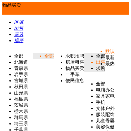
物品买卖
区域
出售
筛选
排序
默认
全部
全部
求职招聘
全部
最新
北海道
房屋租售
出售
最热
青森県
物品买卖
求购
岩手県
二手车
宮城県
便民信息
全部
秋田県
电脑办公
山形県
家具家电
福島県
手机
茨城県
文体户外
栃木県
服装配饰
群馬県
儿童母婴
埼玉県
美容保健
千葉県