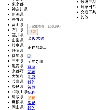
数码产品
東京都
居家日常
神奈川県
交通工具
新潟県
其他
長野県
富山県
石川県
搜索
福井県
出售
求购
山梨県
岐阜県
正在加载...
静岡県
愛知県
三重県
全局导航
滋賀県
首页
京都府
发布
大阪府
消息
兵庫県
我的
奈良県
首页
和歌山県
招聘
鳥取県
发布
島根県
消息
岡山県
我的