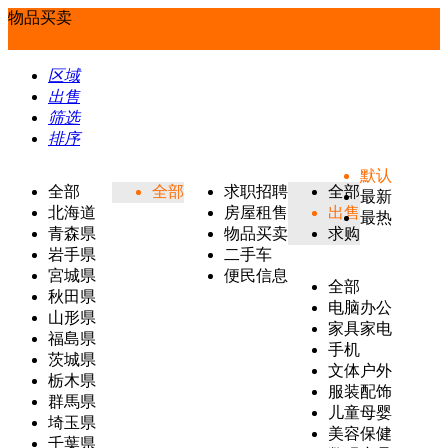
物品买卖
区域
出售
筛选
排序
默认
全部
全部
求职招聘
全部
最新
北海道
房屋租售
出售
最热
青森県
物品买卖
求购
岩手県
二手车
宮城県
便民信息
全部
秋田県
电脑办公
山形県
家具家电
福島県
手机
茨城県
文体户外
栃木県
服装配饰
群馬県
儿童母婴
埼玉県
美容保健
千葉県