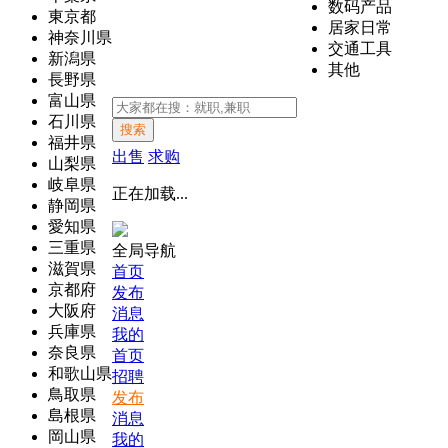
数码产品
東京都
居家日常
神奈川県
交通工具
新潟県
其他
長野県
富山県
石川県
搜索
福井県
出售
求购
山梨県
岐阜県
正在加载...
静岡県
愛知県
三重県
全局导航
滋賀県
首页
京都府
发布
大阪府
消息
兵庫県
我的
奈良県
首页
和歌山県
招聘
鳥取県
发布
島根県
消息
岡山県
我的