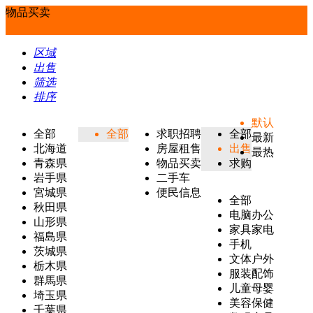
物品买卖
区域
出售
筛选
排序
默认
全部
全部
求职招聘
全部
最新
北海道
房屋租售
出售
最热
青森県
物品买卖
求购
岩手県
二手车
宮城県
便民信息
全部
秋田県
电脑办公
山形県
家具家电
福島県
手机
茨城県
文体户外
栃木県
服装配饰
群馬県
儿童母婴
埼玉県
美容保健
千葉県