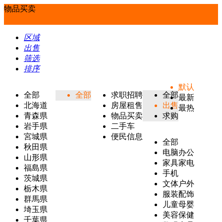
物品买卖
区域
出售
筛选
排序
默认
全部
全部
求职招聘
全部
最新
北海道
房屋租售
出售
最热
青森県
物品买卖
求购
岩手県
二手车
宮城県
便民信息
全部
秋田県
电脑办公
山形県
家具家电
福島県
手机
茨城県
文体户外
栃木県
服装配饰
群馬県
儿童母婴
埼玉県
美容保健
千葉県