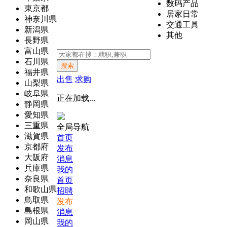
数码产品
東京都
居家日常
神奈川県
交通工具
新潟県
其他
長野県
富山県
石川県
搜索
福井県
出售
求购
山梨県
岐阜県
正在加载...
静岡県
愛知県
三重県
全局导航
滋賀県
首页
京都府
发布
大阪府
消息
兵庫県
我的
奈良県
首页
和歌山県
招聘
鳥取県
发布
島根県
消息
岡山県
我的