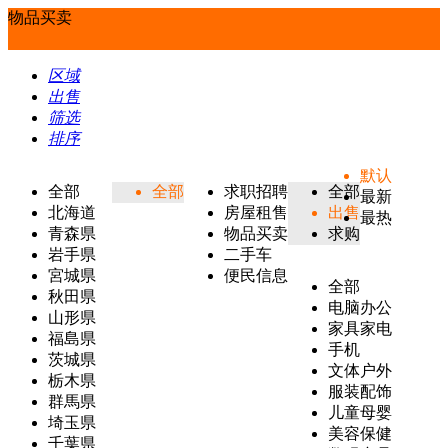
物品买卖
区域
出售
筛选
排序
默认
全部
全部
求职招聘
全部
最新
北海道
房屋租售
出售
最热
青森県
物品买卖
求购
岩手県
二手车
宮城県
便民信息
全部
秋田県
电脑办公
山形県
家具家电
福島県
手机
茨城県
文体户外
栃木県
服装配饰
群馬県
儿童母婴
埼玉県
美容保健
千葉県