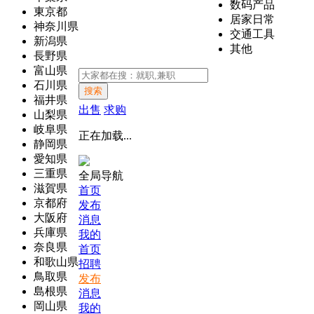
数码产品
東京都
居家日常
神奈川県
交通工具
新潟県
其他
長野県
富山県
石川県
搜索
福井県
出售
求购
山梨県
岐阜県
正在加载...
静岡県
愛知県
三重県
全局导航
滋賀県
首页
京都府
发布
大阪府
消息
兵庫県
我的
奈良県
首页
和歌山県
招聘
鳥取県
发布
島根県
消息
岡山県
我的