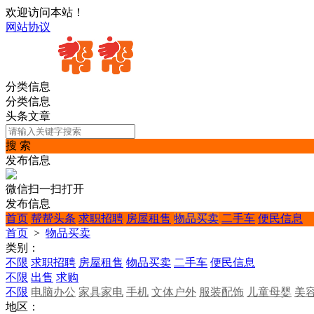
欢迎访问本站！
网站协议
分类信息
分类信息
头条文章
搜 索
发布信息
微信扫一扫打开
发布信息
首页
帮帮头条
求职招聘
房屋租售
物品买卖
二手车
便民信息
首页
>
物品买卖
类别：
不限
求职招聘
房屋租售
物品买卖
二手车
便民信息
不限
出售
求购
不限
电脑办公
家具家电
手机
文体户外
服装配饰
儿童母婴
美
地区：