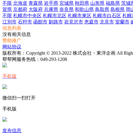
不限
北海道
青森県
岩手県
宮城県
秋田県
山形県
福島県
茨城
賀県
京都府
大阪府
兵庫県
奈良県
和歌山県
鳥取県
島根県
岡
不限
札幌市中央区
札幌市北区
札幌市東区
札幌市白石区
札幌
江別市
石狩市
函館市
釧路市
岩見沢市
恵庭市
北見市
室蘭市
信息列表
没有相关信息
赞助推广
网站协议
版权所有：Copyright © 2013-2022 株式会社・東洋企画 All Rights 
帮帮网服务热线：
049-293-1208
手机版
微信扫一扫打开
手机版
发布信息