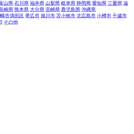
富山県
石川県
福井県
山梨県
岐阜県
静岡県
愛知県
三重県
滋
長崎県
熊本県
大分県
宮崎県
鹿児島県
沖縄県
幌市清田区
帯広市
旭川市
苫小牧市
北広島市
小樽市
千歳市
郡
その他