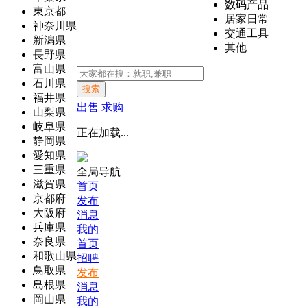
数码产品
東京都
居家日常
神奈川県
交通工具
新潟県
其他
長野県
富山県
石川県
搜索
福井県
出售
求购
山梨県
岐阜県
正在加载...
静岡県
愛知県
三重県
全局导航
滋賀県
首页
京都府
发布
大阪府
消息
兵庫県
我的
奈良県
首页
和歌山県
招聘
鳥取県
发布
島根県
消息
岡山県
我的