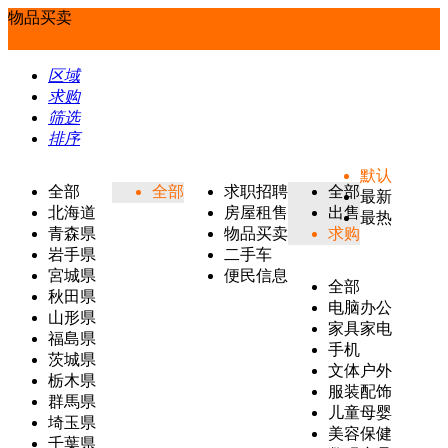
物品买卖
区域
求购
筛选
排序
默认
全部
全部
求职招聘
全部
最新
北海道
房屋租售
出售
最热
青森県
物品买卖
求购
岩手県
二手车
宮城県
便民信息
全部
秋田県
电脑办公
山形県
家具家电
福島県
手机
茨城県
文体户外
栃木県
服装配饰
群馬県
儿童母婴
埼玉県
美容保健
千葉県