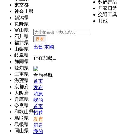
数码产品
東京都
居家日常
神奈川県
交通工具
新潟県
其他
長野県
富山県
石川県
搜索
福井県
出售
求购
山梨県
岐阜県
正在加载...
静岡県
愛知県
三重県
全局导航
滋賀県
首页
京都府
发布
大阪府
消息
兵庫県
我的
奈良県
首页
和歌山県
招聘
鳥取県
发布
島根県
消息
岡山県
我的