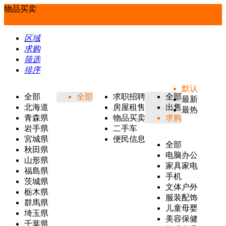
物品买卖
区域
求购
筛选
排序
默认
全部
全部
求职招聘
全部
最新
北海道
房屋租售
出售
最热
青森県
物品买卖
求购
岩手県
二手车
宮城県
便民信息
全部
秋田県
电脑办公
山形県
家具家电
福島県
手机
茨城県
文体户外
栃木県
服装配饰
群馬県
儿童母婴
埼玉県
美容保健
千葉県