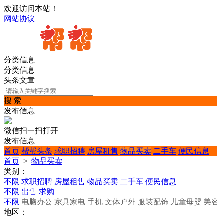
欢迎访问本站！
网站协议
分类信息
分类信息
头条文章
搜 索
发布信息
微信扫一扫打开
发布信息
首页
帮帮头条
求职招聘
房屋租售
物品买卖
二手车
便民信息
首页
>
物品买卖
类别：
不限
求职招聘
房屋租售
物品买卖
二手车
便民信息
不限
出售
求购
不限
电脑办公
家具家电
手机
文体户外
服装配饰
儿童母婴
美
地区：