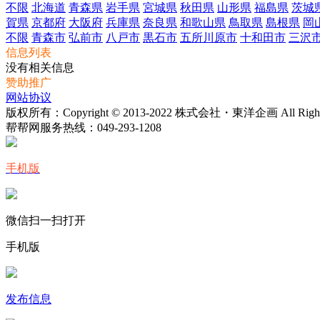
不限
北海道
青森県
岩手県
宮城県
秋田県
山形県
福島県
茨城
賀県
京都府
大阪府
兵庫県
奈良県
和歌山県
鳥取県
島根県
岡
不限
青森市
弘前市
八戸市
黒石市
五所川原市
十和田市
三沢
信息列表
没有相关信息
赞助推广
网站协议
版权所有：Copyright © 2013-2022 株式会社・東洋企画 All Rights 
帮帮网服务热线：
049-293-1208
手机版
微信扫一扫打开
手机版
发布信息