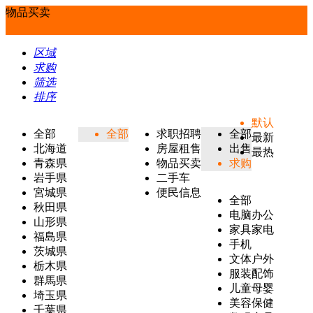
物品买卖
区域
求购
筛选
排序
默认
全部
全部
求职招聘
全部
最新
北海道
房屋租售
出售
最热
青森県
物品买卖
求购
岩手県
二手车
宮城県
便民信息
全部
秋田県
电脑办公
山形県
家具家电
福島県
手机
茨城県
文体户外
栃木県
服装配饰
群馬県
儿童母婴
埼玉県
美容保健
千葉県