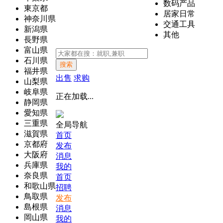
数码产品
東京都
居家日常
神奈川県
交通工具
新潟県
其他
長野県
富山県
石川県
搜索
福井県
出售
求购
山梨県
岐阜県
正在加载...
静岡県
愛知県
三重県
全局导航
滋賀県
首页
京都府
发布
大阪府
消息
兵庫県
我的
奈良県
首页
和歌山県
招聘
鳥取県
发布
島根県
消息
岡山県
我的