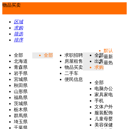
物品买卖
区域
求购
筛选
排序
默认
全部
全部
求职招聘
全部
最新
北海道
房屋租售
出售
最热
青森県
物品买卖
求购
岩手県
二手车
宮城県
便民信息
全部
秋田県
电脑办公
山形県
家具家电
福島県
手机
茨城県
文体户外
栃木県
服装配饰
群馬県
儿童母婴
埼玉県
美容保健
千葉県