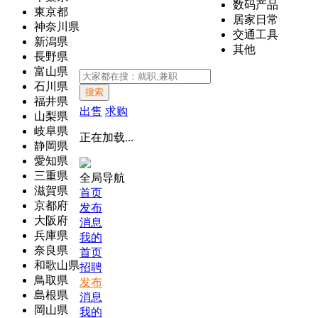
数码产品
東京都
居家日常
神奈川県
交通工具
新潟県
其他
長野県
富山県
石川県
搜索
福井県
出售
求购
山梨県
岐阜県
正在加载...
静岡県
愛知県
三重県
全局导航
滋賀県
首页
京都府
发布
大阪府
消息
兵庫県
我的
奈良県
首页
和歌山県
招聘
鳥取県
发布
島根県
消息
岡山県
我的