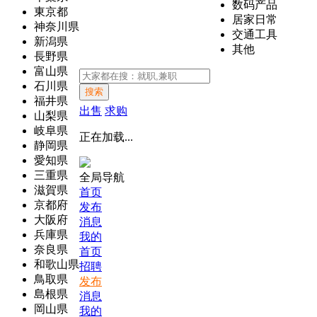
数码产品
東京都
居家日常
神奈川県
交通工具
新潟県
其他
長野県
富山県
石川県
搜索
福井県
出售
求购
山梨県
岐阜県
正在加载...
静岡県
愛知県
三重県
全局导航
滋賀県
首页
京都府
发布
大阪府
消息
兵庫県
我的
奈良県
首页
和歌山県
招聘
鳥取県
发布
島根県
消息
岡山県
我的