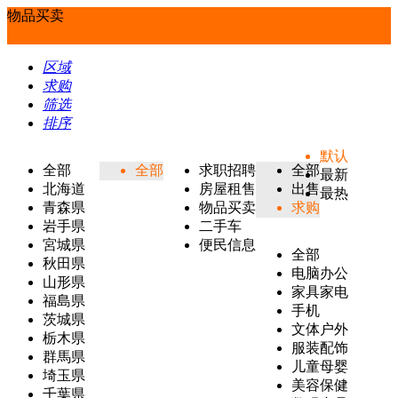
物品买卖
区域
求购
筛选
排序
默认
全部
全部
求职招聘
全部
最新
北海道
房屋租售
出售
最热
青森県
物品买卖
求购
岩手県
二手车
宮城県
便民信息
全部
秋田県
电脑办公
山形県
家具家电
福島県
手机
茨城県
文体户外
栃木県
服装配饰
群馬県
儿童母婴
埼玉県
美容保健
千葉県