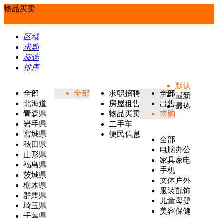
物品买卖
区域
求购
筛选
排序
默认
全部
全部
求职招聘
全部
最新
北海道
房屋租售
出售
最热
青森県
物品买卖
求购
岩手県
二手车
宮城県
便民信息
全部
秋田県
电脑办公
山形県
家具家电
福島県
手机
茨城県
文体户外
栃木県
服装配饰
群馬県
儿童母婴
埼玉県
美容保健
千葉県