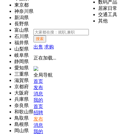
数码产品
東京都
居家日常
神奈川県
交通工具
新潟県
其他
長野県
富山県
石川県
搜索
福井県
出售
求购
山梨県
岐阜県
正在加载...
静岡県
愛知県
三重県
全局导航
滋賀県
首页
京都府
发布
大阪府
消息
兵庫県
我的
奈良県
首页
和歌山県
招聘
鳥取県
发布
島根県
消息
岡山県
我的